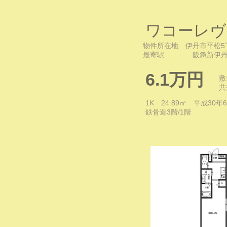
ワコーレヴ
物件所在地 伊丹市平松5
​最寄駅 阪急新伊丹
6.1万円
敷
​
1K 24.89㎡ 平成30
​鉄骨造3階/1階