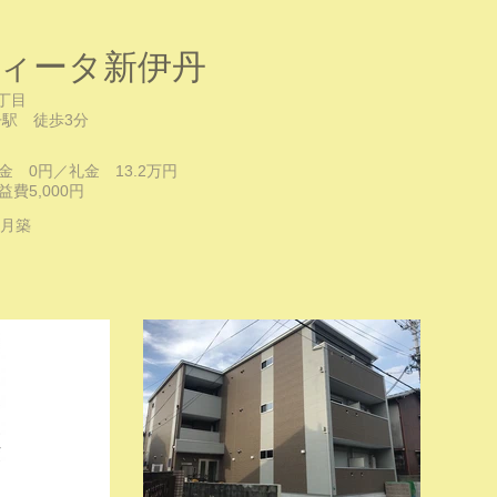
ィータ新伊丹
丁目
駅 徒歩3分
金 0円／礼金 13.2万円
共益費5,000円
年6月築