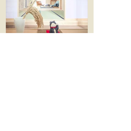
戻る
住まいのよろず家
​尼崎，伊丹 の 土地 探し、不動産 売買、管理
兵庫県尼崎市塚口本町4丁目7番8号
​➿
0120-51-4628
Tel
06-6429-4628
／Fax
06-6429-4630
◆株式会社 いなほ工務店
兵庫県尼崎市塚口本町4丁目7番8号​
Tel
06-6429-9477
／Fax
06-6429-9488