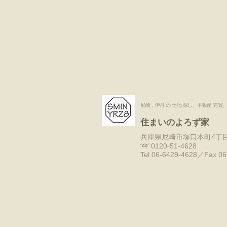
​尼崎，伊丹 の 土地 探し、不動産 売買
住まいのよろず家
兵庫県尼崎市塚口本町4丁目
​➿ 0120-51-4628
Tel 06-6429-4628／Fax 06